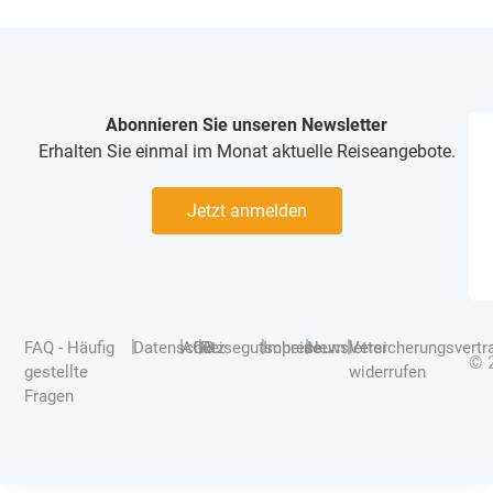
Abonnieren Sie unseren Newsletter
Erhalten Sie einmal im Monat aktuelle Reiseangebote.
Jetzt anmelden
|
|
|
|
|
|
FAQ - Häufig
Datenschutz
AGB
Reisegutscheine
Impressum
Newsletter
Versicherungsvertr
© 
gestellte
widerrufen
Fragen