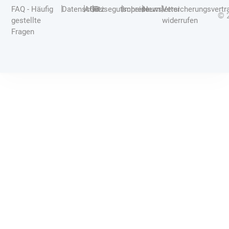
|
|
|
|
|
|
FAQ - Häufig
Datenschutz
AGB
Reisegutscheine
Impressum
Newsletter
Versicherungsvertr
© 
gestellte
widerrufen
Fragen