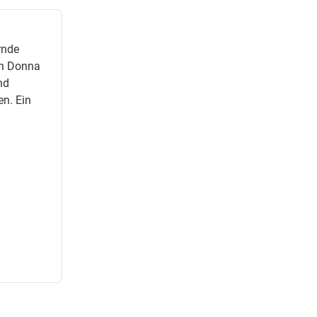
rnde
on Donna
nd
n. Ein