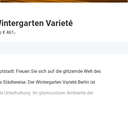
intergarten Varieté
b € 461,-
tadt: Freuen Sie sich auf die glitzernde Welt des
 Städtereise. Der Wintergarten Varieté Berlin ist
olle Unterhaltung. Im glamourösen Ambiente der
ive-Entertainment der Extraklasse – von atemberaubender
Magie bis hin zu elegantem Tanz. Erleben
t Kaffeegedeck, die Sie mit ihrer einzigartigen