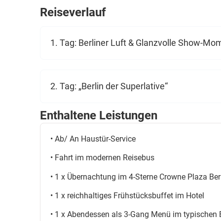
Reiseverlauf
Energie begeistern wird. Ergänzt wird dieses kultur
im typischen Berliner Restaurant, eine informative 
1. Tag: Berliner Luft & Glanzvolle Show-Mo
Reisetag und einen komfortablen Aufenthalt im zent
Centre Ku’damm.
2. Tag: „Berlin der Superlative“
Enthaltene Leistungen
• Ab/ An Haustür-Service
• Fahrt im modernen Reisebus
• 1 x Übernachtung im 4-Sterne Crowne Plaza Ber
• 1 x reichhaltiges Frühstücksbuffet im Hotel
• 1 x Abendessen als 3-Gang Menü im typischen B