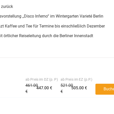
d zurück
gsvorstellung „Disco Inferno“ im Wintergarten Varieté Berlin
t Kaffee und Tee für Termine bis einschließlich Dezember
t örtlicher Reiseleitung durch die Berliner Innenstadt
ab Preis im DZ (p. P)
ab Preis im EZ (p.P.)
461.00
521.00
447.00 €
505.00 €
Buch
€
€