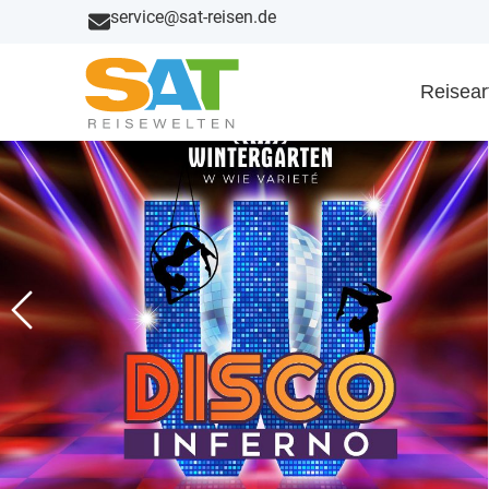
service@sat-reisen.de
Reisear