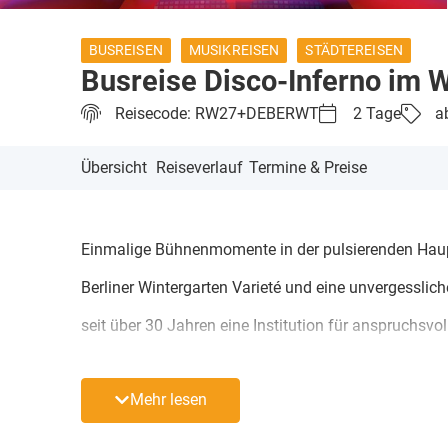
BUSREISEN
MUSIKREISEN
STÄDTEREISEN
Busreise Disco-Inferno im W
Reisecode: RW27+DEBERWT
2 Tage
a
Übersicht
Reiseverlauf
Termine & Preise
Einmalige Bühnenmomente in der pulsierenden Haupts
Berliner Wintergarten Varieté und eine unvergessliche
seit über 30 Jahren eine Institution für anspruchsv
Goldenen 20er Jahre erwartet Sie internationales L
Mehr lesen
Akrobatik über mitreißende Musik und verblüffende 
Sie eine der spektakulären Showcafé-Vorstellungen mi