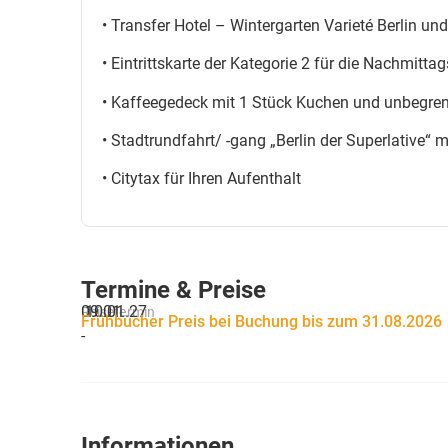
• Transfer Hotel – Wintergarten Varieté Berlin un
• Eintrittskarte der Kategorie 2 für die Nachmitta
• Kaffeegedeck mit 1 Stück Kuchen und unbegrenz
• Stadtrundfahrt/ -gang „Berlin der Superlative“ mi
• Citytax für Ihren Aufenthalt
Termine & Preise
09.01.
10.01.27
Reisetermin
Frühbucher Preis bei Buchung bis zum 31.08.2026
-
Informationen