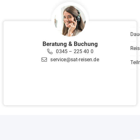
Dau
Beratung & Buchung
Reis
0345 – 225 40 0
service@sat-reisen.de
Tei