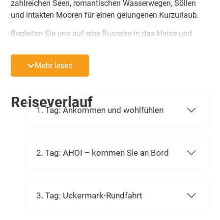
zahlreichen Seen, romantischen Wasserwegen, Söllen
und intakten Mooren für einen gelungenen Kurzurlaub.
Begleiten Sie uns auf eine Busreise in das kleine und
idyllische Paradies in der Uckermark. Hier gibt es fast
keinen Ort, der nicht „seinen eigenen“ See hat.
Mehr lesen
Romantische Wasserwege, Rinnenseen, Sölle und
unzählige intakte Moore bieten in dieser Region ein
abwechslungsreiches Naturerlebnis. 5-Seenschifffahrt,
Reiseverlauf
Uckermarkrundfahrt, eine Kremserfahrt, eine Floßfahrt,
1. Tag: Ankommen und wohlfühlen
ein Ausflug nach Stettin und vieles mehr sind die
Highlights dieser erlebnisreichen Busreise. Das AHORN
Seehotel Templin wird Ihnen ein herzlicher Gastgeber
sein, bei dem Sie sich rundum wohlfühlen werden.
2. Tag: AHOI – kommen Sie an Bord
3. Tag: Uckermark-Rundfahrt