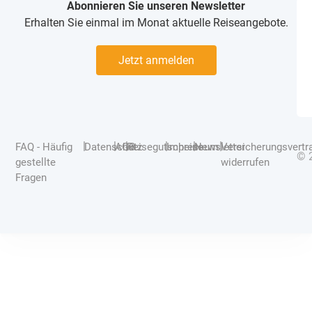
Abonnieren Sie unseren Newsletter
Erhalten Sie einmal im Monat aktuelle Reiseangebote.
Jetzt anmelden
|
|
|
|
|
|
FAQ - Häufig
Datenschutz
AGB
Reisegutscheine
Impressum
Newsletter
Versicherungsvertr
© 
gestellte
widerrufen
Fragen