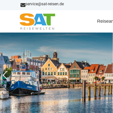
service@sat-reisen.de
Reisear