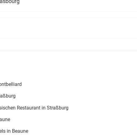
rasbourg
ntbelliard
traßburg
sischen Restaurant in Straßburg
eaune
els in Beaune