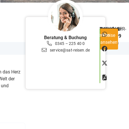
ab €
Reisecode
RW2026+FR-
Teilnehmer
min.
Preis
Dauer
7
Merken
Preise
1599
BURGT
20
Tage
Beratung & Buchung
ansehen
Personen
0345 – 225 40 0
service@sat-reisen.de
n das Herz
Welt der
n und