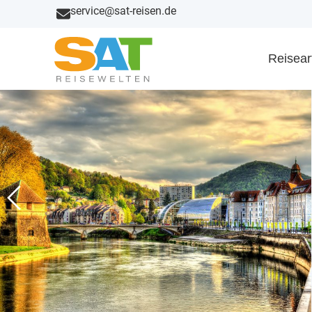
service@sat-reisen.de
Reisear