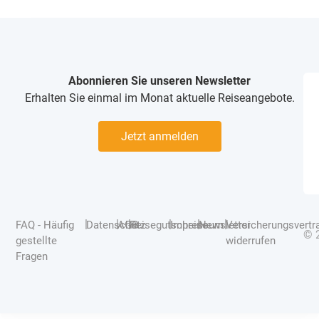
Abonnieren Sie unseren Newsletter
Erhalten Sie einmal im Monat aktuelle Reiseangebote.
Jetzt anmelden
|
|
|
|
|
|
FAQ - Häufig
Datenschutz
AGB
Reisegutscheine
Impressum
Newsletter
Versicherungsvertr
© 
gestellte
widerrufen
Fragen