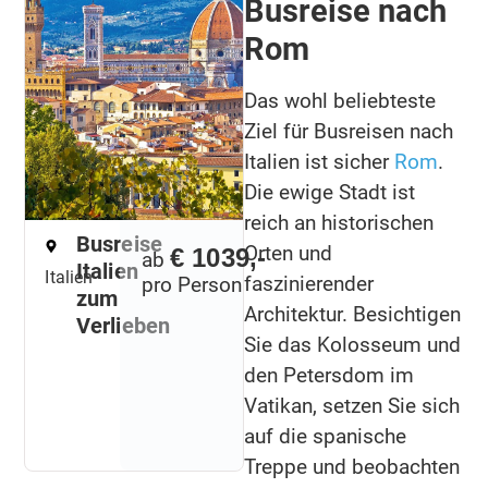
Busreise nach
Rom
Das wohl beliebteste
Ziel für Busreisen nach
Italien ist sicher
Rom
.
Die ewige Stadt ist
reich an historischen
Busreise
Orten und
€ 1039,-
ab
Italien
Italien
faszinierender
pro Person
zum
Architektur. Besichtigen
Verlieben
Sie das Kolosseum und
den Petersdom im
Vatikan, setzen Sie sich
auf die spanische
Treppe und beobachten