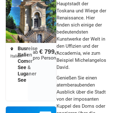
Hauptstadt der
Toskana und Wiege der
Renaissance. Hier
finden sich einige der
bedeutendsten
Kunstwerke der Welt in
den Uffizien und der
Busreise
€ 799,-
ab
Accademia, wie zum
Italien
Italien
pro Person
Beispiel Michelangelos
Comer
David.
See &
Luganer
Genießen Sie einen
See
atemberaubenden
Ausblick über die Stadt
von der imposanten
Kuppel des Doms oder