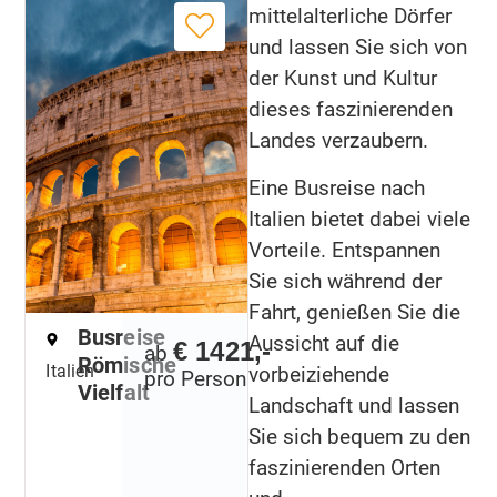
mittelalterliche Dörfer
und lassen Sie sich von
der Kunst und Kultur
dieses faszinierenden
Landes verzaubern.
Eine Busreise nach
Italien bietet dabei viele
Vorteile. Entspannen
Sie sich während der
Fahrt, genießen Sie die
Busreise
Aussicht auf die
€ 1421,-
ab
Römische
Italien
vorbeiziehende
pro Person
Vielfalt
Landschaft und lassen
Sie sich bequem zu den
faszinierenden Orten