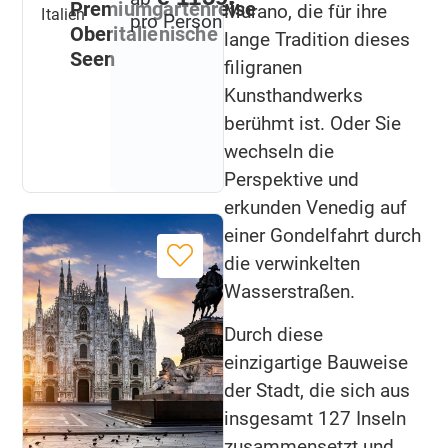
Premiumgartenreise
Murano, die für ihre
Italien
pro Person
Oberitalienische
lange Tradition dieses
Seen
filigranen
Kunsthandwerks
berühmt ist. Oder Sie
wechseln die
Perspektive und
erkunden Venedig auf
einer Gondelfahrt durch
die verwinkelten
Wasserstraßen.
Durch diese
einzigartige Bauweise
der Stadt, die sich aus
insgesamt 127 Inseln
zusammensetzt und