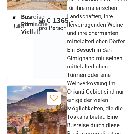
für ihre malerischen
Landschaften, ihre
Busreise
€ 1365,-
ab
Römische
hervorragenden Weine
Italien
pro Person
Vielfalt
und ihre charmanten
mittelalterlichen Dörfer.
Ein Besuch in San
Gimignano mit seinen
mittelalterlichen
Türmen oder eine
Weinverkostung im
Chianti-Gebiet sind nur
einige der vielen
Möglichkeiten, die die
Toskana bietet. Eine
Busreise durch diese
Region ermöglicht es