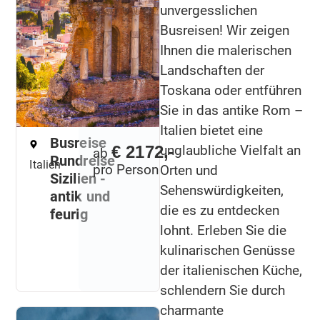
unvergesslichen
Busreisen! Wir zeigen
Ihnen die malerischen
Landschaften der
Toskana oder entführen
Sie in das antike Rom –
Italien bietet eine
Busreise
€ 2172,-
unglaubliche Vielfalt an
ab
Rundreise
Italien
pro Person
Orten und
Sizilien -
Sehenswürdigkeiten,
antik und
die es zu entdecken
feurig
lohnt. Erleben Sie die
kulinarischen Genüsse
der italienischen Küche,
schlendern Sie durch
charmante