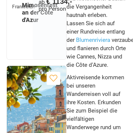
€ 1134,-
ab
Mimosenfest
die Vergangenheit
Frankreich
pro Person
an der Côte
hautnah erleben.
d'Azur
Lassen Sie sich auf
einer Rundreise entlang
der
Blumenriviera
verzaube
und flanieren durch Orte
wie Cannes, Nizza und
die Côte d’Azure.
Aktivreisende kommen
bei unseren
Wanderreisen voll auf
ihre Kosten. Erkunden
Sie zum Beispiel die
vielfältigen
Wanderwege rund um