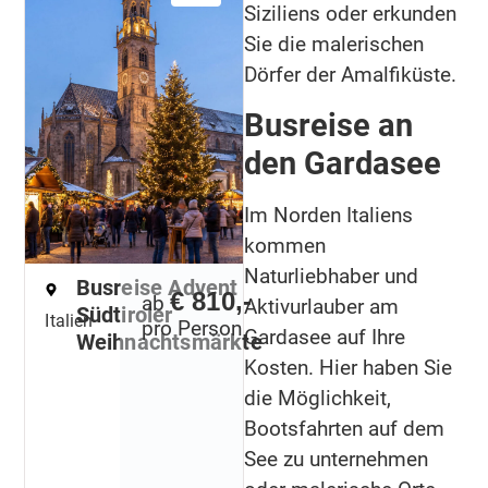
Siziliens oder erkunden
Sie die malerischen
Dörfer der Amalfiküste.
Busreise an
den Gardasee
Im Norden Italiens
kommen
Naturliebhaber und
Busreise Advent
€ 810,-
ab
Aktivurlauber am
Südtiroler
Italien
pro Person
Gardasee auf Ihre
Weihnachtsmärkte
Kosten. Hier haben Sie
die Möglichkeit,
Bootsfahrten auf dem
See zu unternehmen