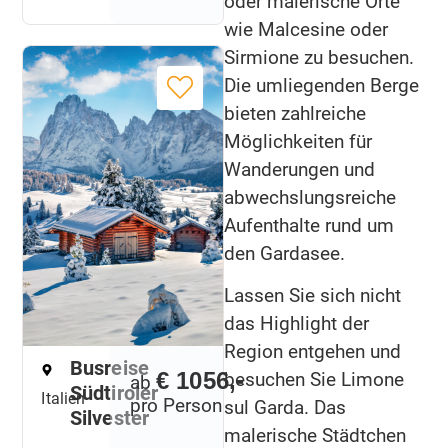
oder malerische Orte
wie Malcesine oder
Sirmione zu besuchen.
Die umliegenden Berge
bieten zahlreiche
Möglichkeiten für
Wanderungen und
abwechslungsreiche
Aufenthalte rund um
den Gardasee.
Lassen Sie sich nicht
das Highlight der
Region entgehen und
Busreise
€ 1056,-
besuchen Sie Limone
ab
Südtiroler
Italien
pro Person
sul Garda. Das
Silvester
malerische Städtchen