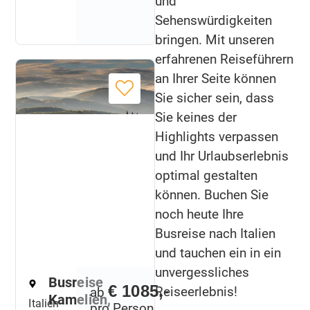
und
Sehenswürdigkeiten
bringen. Mit unseren
erfahrenen Reiseführern
an Ihrer Seite können
Sie sicher sein, dass
Sie keines der
Highlights verpassen
und Ihr Urlaubserlebnis
optimal gestalten
können. Buchen Sie
noch heute Ihre
Busreise nach Italien
und tauchen ein in ein
unvergessliches
Busreise
€ 1085,-
Reiseerlebnis!
ab
Kamelien,
Italien
pro Person