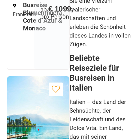
Sie eine Vielzahl
Busreise
€ 1099,-
malerischer
ab
Blumenriviera,
Frankreich
pro Person
Landschaften und
Cote d´Azur &
erleben die Schönheit
Monaco
dieses Landes in vollen
Zügen.
Beliebte
Reiseziele für
Busreisen in
Italien
Italien – das Land der
Sehnsüchte, der
Leidenschaft und des
Dolce Vita. Ein Land,
das mit seiner