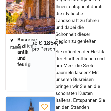
Ihnen, entspannt durch
die idyllische
Landschaft zu fahren
und dabei die
Schönheit dieser
Busreise
Region zu genießen.
€ 1854,-
ab
Sizilien -
Italien
pro Person
Sie möchten der Hektik
antik
und
der Stadt entfliehen und
feurig
am Meer die Seele
baumeln lassen? Mit
unseren Busreisen
bringen wir Sie an die
schönsten Küsten
Italiens. Entspannen Sie
an den Stränden