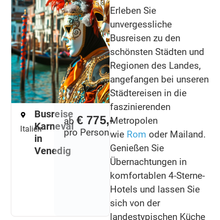
Erleben Sie
unvergessliche
Busreisen zu den
schönsten Städten und
Regionen des Landes,
angefangen bei unseren
Städtereisen in die
faszinierenden
Busreise
€ 775,-
Metropolen
ab
Karneval
Italien
pro Person
wie
Rom
oder Mailand.
in
Genießen Sie
Venedig
Übernachtungen in
komfortablen 4-Sterne-
Hotels und lassen Sie
sich von der
landestypischen Küche