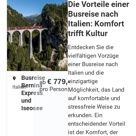
Die Vorteile einer
sich auf die wirklich wichtigen Dinge konzentrieren
Busreise nach
können – Ihren Urlaub. So können Sie sich entspannt
zurücklehnen und die einzigartige Landschaft Italiens
Italien: Komfort
genießen, durch die Sie Ihr Weg zu den faszinierendsten
trifft Kultur
Orten des Landes führen wird.
Tauchen Sie ein in das mediterrane Flair Italiens, spüren
Entdecken Sie die
Sie die Sonne auf der Haut und lassen Sie sich von der
vielfältigen Vorzüge
Herzlichkeit und Gastfreundlichkeit der Italiener
einer Busreise nach
einnehmen. Eine Busreise nach Italien ist nicht nur eine
Italien und die
Reise – mit uns wird es ein unvergessliches Erlebnis.
Busreise
€ 779,-
einzigartige
ab
Bernina
Italien
pro Person
Möglichkeit, das Land
Express
auf komfortable und
und
stressfreie Weise zu
Iseosee
erkunden. Ein
entscheidender Vorteil
ist der Komfort, der