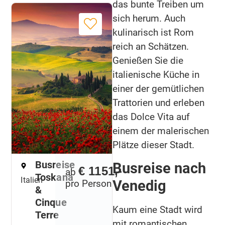
das bunte Treiben um
sich herum. Auch
kulinarisch ist Rom
reich an Schätzen.
Genießen Sie die
italienische Küche in
einer der gemütlichen
Trattorien und erleben
das Dolce Vita auf
einem der malerischen
Plätze dieser Stadt.
Busreise
Busreise nach
€ 1151,-
ab
Toskana
Italien
Venedig
pro Person
&
Cinque
Kaum eine Stadt wird
Terre
mit romantischen