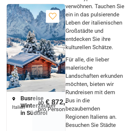
verwöhnen. Tauchen Sie
ein in das pulsierende
Leben der italienischen
Großstädte und
entdecken Sie ihre
kulturellen Schätze.
Für alle, die lieber
malerische
Landschaften erkunden
möchten, bieten wir
Rundreisen mit dem
Busreise
Bus in die
€ 872,-
ab
Winterzauber
Italien
bezaubernden
pro Person
in Südtirol
Regionen Italiens an.
Besuchen Sie Städte