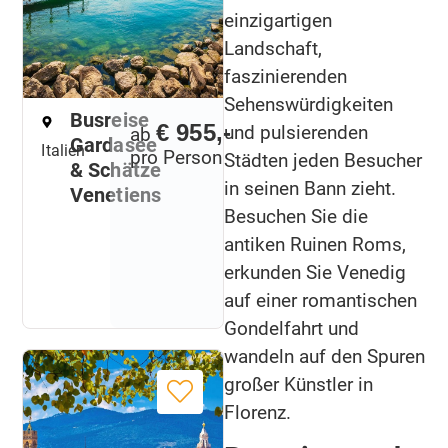
einzigartigen
Landschaft,
faszinierenden
Sehenswürdigkeiten
Busreise
€ 955,-
und pulsierenden
ab
Gardasee
Italien
pro Person
Städten jeden Besucher
& Schätze
in seinen Bann zieht.
Venetiens
Besuchen Sie die
antiken Ruinen Roms,
erkunden Sie Venedig
auf einer romantischen
Gondelfahrt und
wandeln auf den Spuren
großer Künstler in
Florenz.