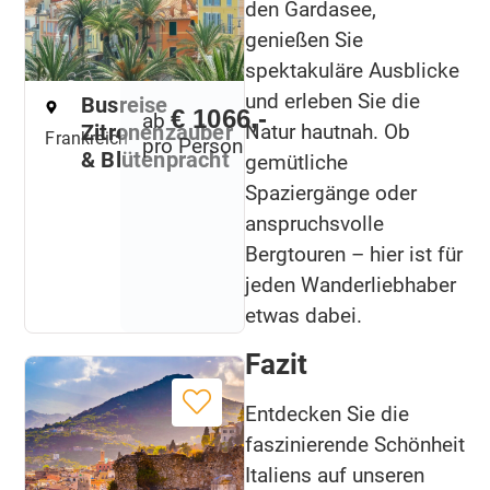
den Gardasee,
genießen Sie
spektakuläre Ausblicke
und erleben Sie die
Busreise
€ 1066,-
ab
Natur hautnah. Ob
Zitronenzauber
Frankreich
pro Person
& Blütenpracht
gemütliche
Spaziergänge oder
anspruchsvolle
Bergtouren – hier ist für
jeden Wanderliebhaber
etwas dabei.
Fazit
Entdecken Sie die
faszinierende Schönheit
Italiens auf unseren