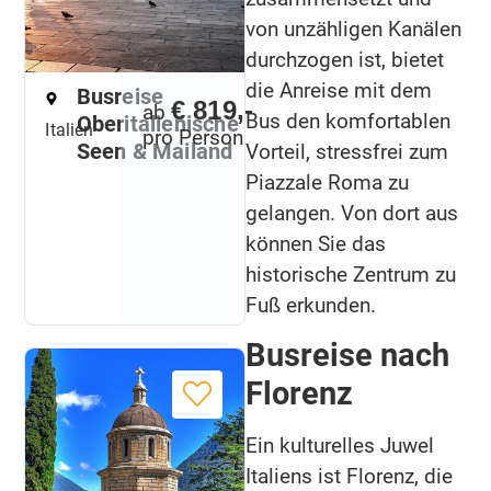
von unzähligen Kanälen
durchzogen ist, bietet
die Anreise mit dem
Busreise
€ 819,-
ab
Bus den komfortablen
Oberitalienische
Italien
pro Person
Seen & Mailand
Vorteil, stressfrei zum
Piazzale Roma zu
gelangen. Von dort aus
können Sie das
historische Zentrum zu
Fuß erkunden.
Busreise nach
Florenz
Ein kulturelles Juwel
Italiens ist Florenz, die