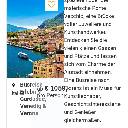
spazieren über die
malerische Ponte
Vecchio, eine Brücke
voller Juweliere und
Kunsthandwerker.
Entdecken Sie die
vielen kleinen Gassen
und Plätze und lassen
sich vom Charme der
Altstadt einnehmen.
Eine Busreise nach
Busreise
€ 1059,-
Florenz ist ein Muss für
ab
Erlebnis
Italien
pro Person
Kunstliebhaber,
Gardasee,
Geschichtsinteressierte
Venedig &
und Genießer
Verona
gleichermaßen.