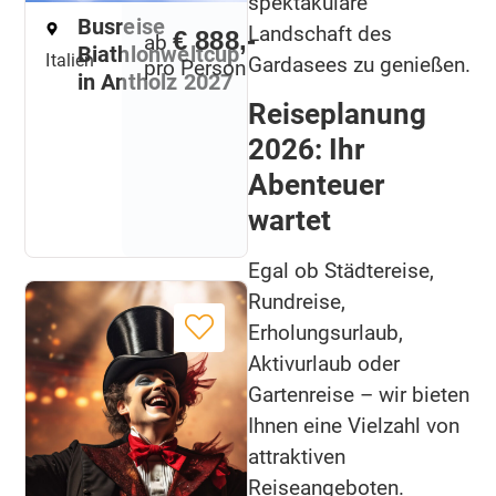
spektakuläre
Busreise
Landschaft des
€ 888,-
ab
Biathlonweltcup
Italien
Gardasees zu genießen.
pro Person
in Antholz 2027
Reiseplanung
2026: Ihr
Abenteuer
wartet
Egal ob Städtereise,
Rundreise,
Erholungsurlaub,
Aktivurlaub oder
Gartenreise – wir bieten
Ihnen eine Vielzahl von
attraktiven
Reiseangeboten.