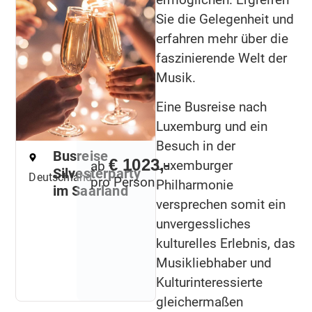
Sie die Gelegenheit und
erfahren mehr über die
faszinierende Welt der
Musik.
Eine Busreise nach
Luxemburg und ein
Besuch in der
Busreise
€ 1023,-
Luxemburger
ab
Silvesterparty
Deutschland
pro Person
Philharmonie
im Saarland
versprechen somit ein
unvergessliches
kulturelles Erlebnis, das
Musikliebhaber und
Kulturinteressierte
gleichermaßen