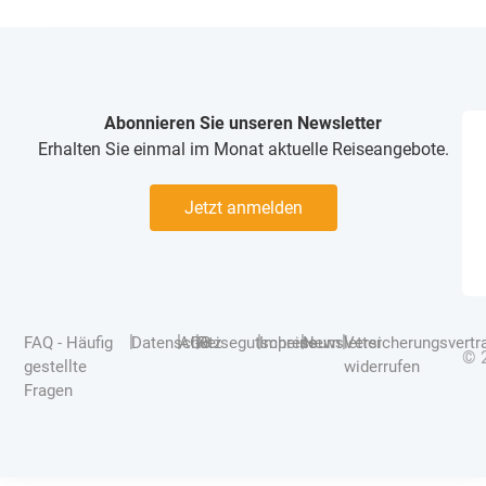
Abonnieren Sie unseren Newsletter
Erhalten Sie einmal im Monat aktuelle Reiseangebote.
Jetzt anmelden
|
|
|
|
|
|
FAQ - Häufig
Datenschutz
AGB
Reisegutscheine
Impressum
Newsletter
Versicherungsvertr
© 
gestellte
widerrufen
Fragen