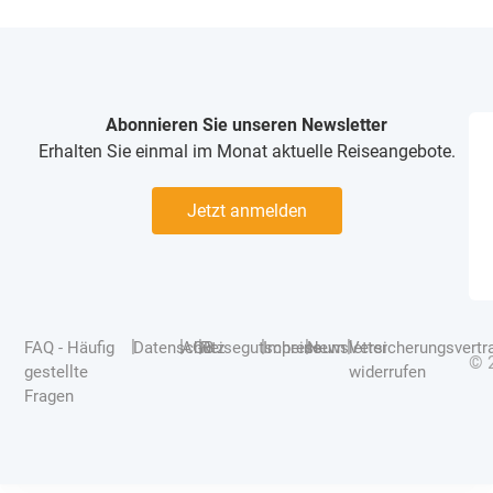
Abonnieren Sie unseren Newsletter
Erhalten Sie einmal im Monat aktuelle Reiseangebote.
Jetzt anmelden
|
|
|
|
|
|
FAQ - Häufig
Datenschutz
AGB
Reisegutscheine
Impressum
Newsletter
Versicherungsvertr
© 
gestellte
widerrufen
Fragen