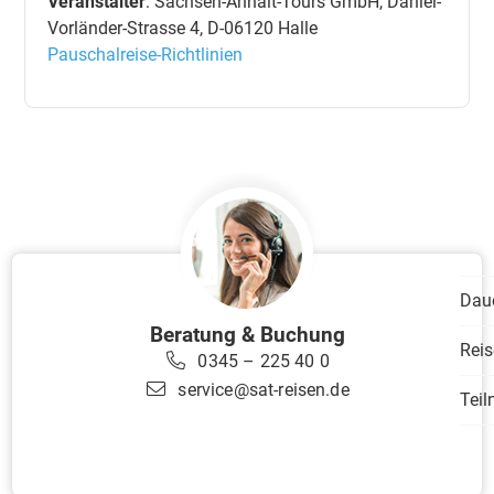
Veranstalter
: Sachsen-Anhalt-Tours GmbH, Daniel-
Vorländer-Strasse 4, D-06120 Halle
Pauschalreise-Richtlinien
Dau
Beratung & Buchung
Reis
0345 – 225 40 0
service@sat-reisen.de
Tei