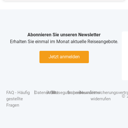
Abonnieren Sie unseren Newsletter
Erhalten Sie einmal im Monat aktuelle Reiseangebote.
Jetzt anmelden
|
|
|
|
|
|
FAQ - Häufig
Datenschutz
AGB
Reisegutscheine
Impressum
Newsletter
Versicherungsvertr
© 
gestellte
widerrufen
Fragen