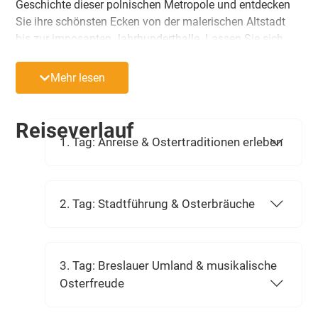
Geschichte dieser polnischen Metropole und entdecken
Sie ihre schönsten Ecken von der malerischen Altstadt
bis zur imposanten Jahrhunderthalle. Lassen Sie sich
von musikalischen Highlights verzaubern, nehmen Sie an
traditionellen Osterbräuchen teil und genießen Sie ein
Mehr lesen
vielseitiges kulinarisches Angebot. Ihr komfortables 4-
Sterne Hotel Novotel Centrum bietet Ihnen dabei den
perfekten Ausgangspunkt für alle Unternehmungen.
Reiseverlauf
1. Tag: Anreise & Ostertraditionen erleben
2. Tag: Stadtführung & Osterbräuche
3. Tag: Breslauer Umland & musikalische
Osterfreude