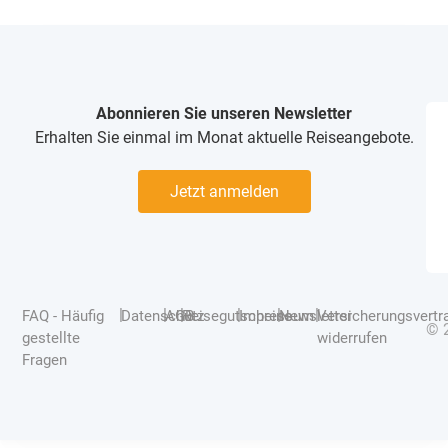
Abonnieren Sie unseren Newsletter
Erhalten Sie einmal im Monat aktuelle Reiseangebote.
Jetzt anmelden
|
|
|
|
|
|
FAQ - Häufig
Datenschutz
AGB
Reisegutscheine
Impressum
Newsletter
Versicherungsvertr
© 
gestellte
widerrufen
Fragen