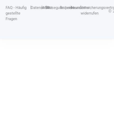
|
|
|
|
|
|
FAQ - Häufig
Datenschutz
AGB
Reisegutscheine
Impressum
Newsletter
Versicherungsvertr
© 
gestellte
widerrufen
Fragen