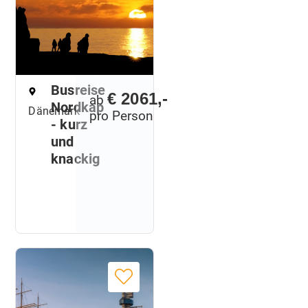
Busreise
€ 2061,-
ab
Nordkap
Dänemark
pro Person
- kurz
und
knackig