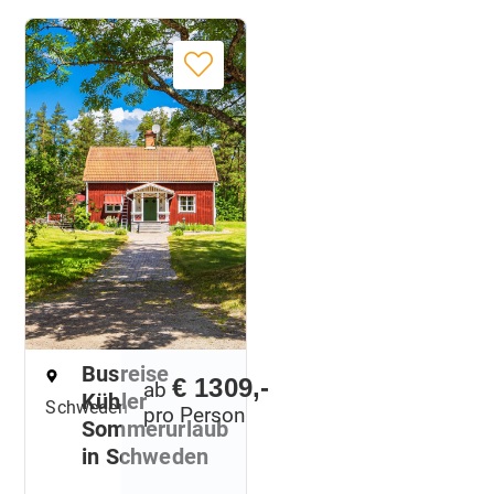
Busreise
€ 1309,-
ab
Kühler
Schweden
pro Person
Sommerurlaub
in Schweden