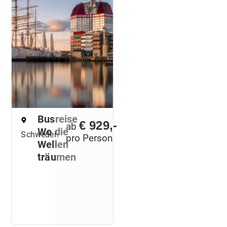
Busreise
€ 929,-
ab
Wo die
Schweden
pro Person
Wellen
träumen