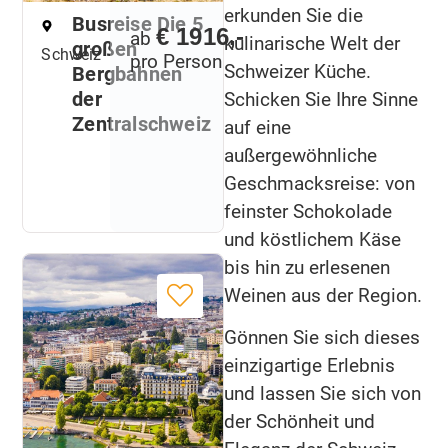
erkunden Sie die
Busreise Die 5
€ 1916,-
ab
kulinarische Welt der
großen
Schweiz
pro Person
Schweizer Küche.
Bergbahnen
der
Schicken Sie Ihre Sinne
Zentralschweiz
auf eine
außergewöhnliche
Geschmacksreise: von
feinster Schokolade
und köstlichem Käse
bis hin zu erlesenen
Weinen aus der Region.
Gönnen Sie sich dieses
einzigartige Erlebnis
und lassen Sie sich von
der Schönheit und