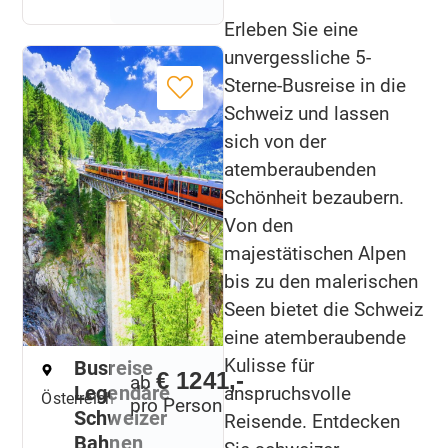
Erleben Sie eine
unvergessliche 5-
Sterne-Busreise in die
Schweiz und lassen
sich von der
atemberaubenden
Schönheit bezaubern.
Von den
majestätischen Alpen
bis zu den malerischen
Seen bietet die Schweiz
eine atemberaubende
Kulisse für
Busreise
€ 1241,-
ab
Legendäre
anspruchsvolle
Österreich
pro Person
Schweizer
Reisende. Entdecken
Bahnen