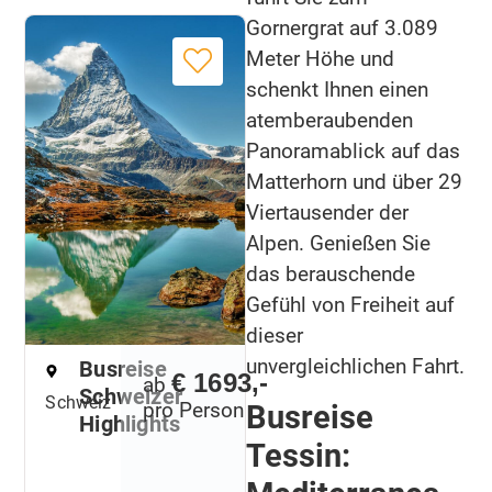
Gornergrat auf 3.089
Meter Höhe und
schenkt Ihnen einen
atemberaubenden
Panoramablick auf das
Matterhorn und über 29
Viertausender der
Alpen. Genießen Sie
das berauschende
Gefühl von Freiheit auf
dieser
unvergleichlichen Fahrt.
Busreise
€ 1693,-
ab
Schweizer
Schweiz
pro Person
Busreise
Highlights
Tessin: