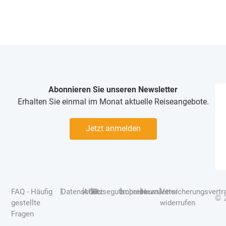
Abonnieren Sie unseren Newsletter
Erhalten Sie einmal im Monat aktuelle Reiseangebote.
Jetzt anmelden
|
|
|
|
|
|
FAQ - Häufig
Datenschutz
AGB
Reisegutscheine
Impressum
Newsletter
Versicherungsvertr
© 
gestellte
widerrufen
Fragen