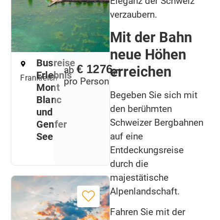
Eleganz der Schweiz
verzaubern.
Mit der Bahn
neue Höhen
Busreise
€ 1276,-
erreichen
ab
Erlebnis
Frankreich
pro Person
Mont
Begeben Sie sich mit
Blanc
den berühmten
und
Schweizer Bergbahnen
Genfer
auf eine
See
Entdeckungsreise
durch die
majestätische
Alpenlandschaft.
Fahren Sie mit der