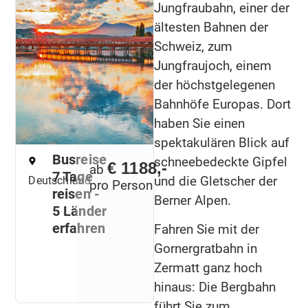
Jungfraubahn, einer der
ältesten Bahnen der
Schweiz, zum
Jungfraujoch, einem
der höchstgelegenen
Bahnhöfe Europas. Dort
haben Sie einen
spektakulären Blick auf
Busreise
schneebedeckte Gipfel
€ 1188,-
ab
7 Tage
und die Gletscher der
Deutschland
pro Person
reisen -
Berner Alpen.
5 Länder
erfahren
Fahren Sie mit der
Gornergratbahn in
Zermatt ganz hoch
hinaus: Die Bergbahn
führt Sie zum