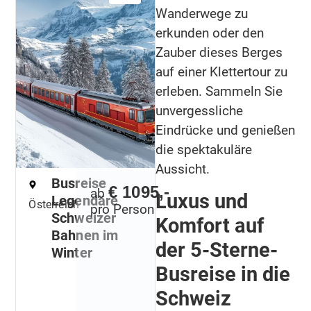
Wanderwege zu
erkunden oder den
Zauber dieses Berges
auf einer Klettertour zu
erleben. Sammeln Sie
unvergessliche
Eindrücke und genießen
die spektakuläre
Aussicht.
Busreise
€ 1095,-
ab
Luxus und
Legendäre
Österreich
pro Person
Schweizer
Komfort auf
Bahnen im
der 5-Sterne-
Winter
Busreise in die
Schweiz