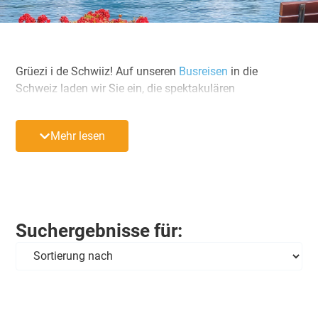
Grüezi i de Schwiiz! Auf unseren
Busreisen
in die
Schweiz laden wir Sie ein, die spektakulären
Alpenlandschaften mit ihren majestätischen Berggipfeln,
glitzernden Seen und charmanten Dörfern zu entdecken.
Mehr lesen
Genießen Sie die Vielfalt der schweizerischen Kultur und
Tradition, entdecken Sie historische Stätten wie das
Schloss Chillon am Genfer See oder das Kloster
Einsiedeln und unternehmen Sie eine Reise durch die
faszinierende Geschichte der Schweiz.
Suchergebnisse für:
Erleben Sie auf Ihrer Busreise das Berner Oberland mit
dem beeindruckenden Jungfraujoch, das zu den
höchstgelegenen Bahnstationen Europas zählt und von
dem aus Sie einen unvergleichlichen Ausblick auf die
umliegenden Gletscher genießen können. Unternehmen