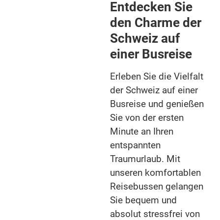
Entdecken Sie
Sie einen Ausflug ins malerische Lauterbrunnen-Tal, um
den Charme der
die imposanten Wasserfälle zu betrachten, auf einer der
charmanten Almhütten einzukehren oder das mondäne
Schweiz auf
St. Moritz zu erkunden. Hier erwarten Sie exklusive
einer Busreise
Skigebiete und luxuriöse Hotels, in denen Sie sich
verwöhnen lassen können.
Erleben Sie die Vielfalt
der Schweiz auf einer
Busreise und genießen
Sie von der ersten
Minute an Ihren
entspannten
Traumurlaub. Mit
unseren komfortablen
Reisebussen gelangen
Sie bequem und
absolut stressfrei von