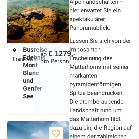
Alpenlandschaften –
hier erwartet Sie ein
spektakulärer
Panoramablick.
Lassen Sie sich von der
imposanten
Busreise
€ 1279,-
ab
Erlebnis
Erscheinung des
Frankreich
pro Person
Mont
Matterhorns mit seiner
Blanc
markanten
und
pyramidenförmigen
Genfer
Spitze beeindrucken.
See
Die atemberaubende
Landschaft rund um
das Matterhorn lädt
dazu ein, die Region auf
einem der zahlreichen