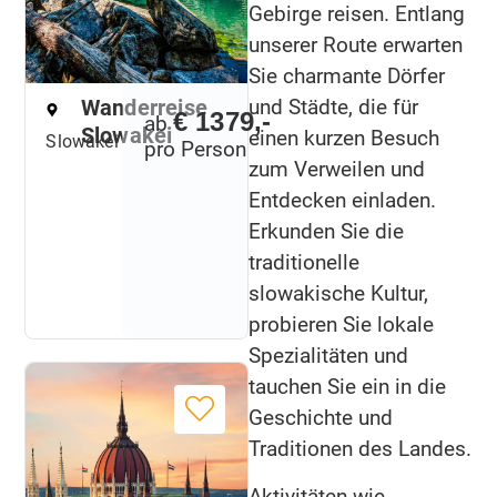
Gebirge reisen. Entlang
unserer Route erwarten
Sie charmante Dörfer
Wanderreise
und Städte, die für
€ 1379,-
ab
Slowakei
einen kurzen Besuch
Slowakei
pro Person
zum Verweilen und
Entdecken einladen.
Erkunden Sie die
traditionelle
slowakische Kultur,
probieren Sie lokale
Spezialitäten und
tauchen Sie ein in die
Geschichte und
Traditionen des Landes.
Aktivitäten wie