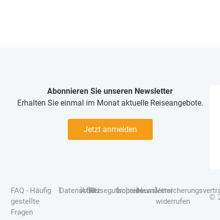
Abonnieren Sie unseren Newsletter
Erhalten Sie einmal im Monat aktuelle Reiseangebote.
Jetzt anmelden
|
|
|
|
|
|
FAQ - Häufig
Datenschutz
AGB
Reisegutscheine
Impressum
Newsletter
Versicherungsvertr
© 
gestellte
widerrufen
Fragen