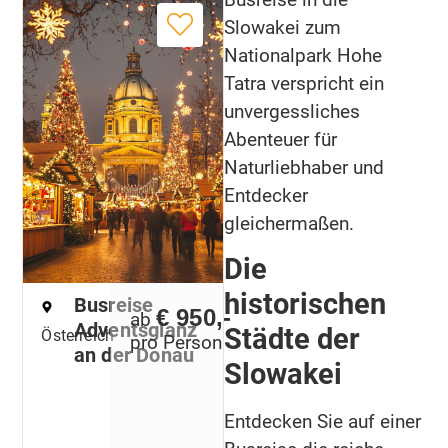
Slowakei zum
Nationalpark Hohe
Tatra verspricht ein
unvergessliches
Abenteuer für
Naturliebhaber und
Entdecker
gleichermaßen.
Die
historischen
Busreise
€ 950,-
ab
Adventsglanz
Städte der
Österreich
pro Person
an der Donau
Slowakei
Entdecken Sie auf einer