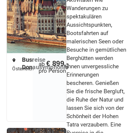
Wanderungen zu
spektakulären
Aussichtspunkten,
Bootsfahrten auf
malerischen Seen oder
Besuche in gemütlichen
Berghütten werden
Busreise
€ 899,-
ab
Ihnen unvergessliche
Donausymphonie
Österreich
pro Person
Erinnerungen
bescheren. Genießen
Sie die frische Bergluft,
die Ruhe der Natur und
lassen Sie sich von der
Schönheit der Hohen
Tatra verzaubern. Eine
Busreise in die