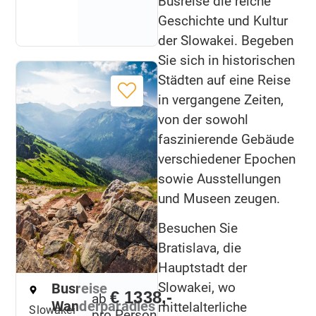
Busreise die reiche
Geschichte und Kultur
der Slowakei. Begeben
Sie sich in historischen
Städten auf eine Reise
in vergangene Zeiten,
von der sowohl
faszinierende Gebäude
verschiedener Epochen
sowie Ausstellungen
und Museen zeugen.
Besuchen Sie
Bratislava, die
Hauptstadt der
Slowakei, wo
Busreise
€ 1338,-
ab
Wanderparadies
mittelalterliche
Slowakei
pro Person