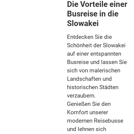
Altstadt, entspannen Sie in gemütlichen Cafés und
Die Vorteile einer
tauchen Sie ein in die lebendige Kulturszene der Stadt.
Busreise in die
Die Uferpromenade entlang der Donau lädt zu einem
Slowakei
entspannten Spaziergang ein und vom Burgberg haben
Sie einen atemberaubenden Blick über die Stadt und das
Entdecken Sie die
umliegende Land.
Schönheit der Slowakei
Erleben Sie auf unseren Busreisen auch die malerische
auf einer entspannten
Slowakische Schweiz im Osten des Landes mit ihren
Busreise und lassen Sie
bizarren Felsformationen und tiefen Schluchten.
Besuchen Sie charmante Städtchen wie Banská
sich von malerischen
Štiavnica und genießen Sie die slowakische
Landschaften und
Gastfreundschaft.
historischen Städten
verzaubern.
Genießen Sie den
Komfort unserer
modernen Reisebusse
und lehnen sich