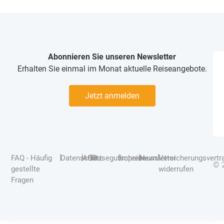
Abonnieren Sie unseren Newsletter
Erhalten Sie einmal im Monat aktuelle Reiseangebote.
Jetzt anmelden
|
|
|
|
|
|
FAQ - Häufig
Datenschutz
AGB
Reisegutscheine
Impressum
Newsletter
Versicherungsvertr
© 
gestellte
widerrufen
Fragen