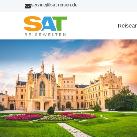
service@sat-reisen.de
Reisear