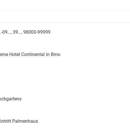
4…-09…, 39…, 98000-99999
rne Hotel Continental in Brno
rockgartens
Eintritt Palmenhaus