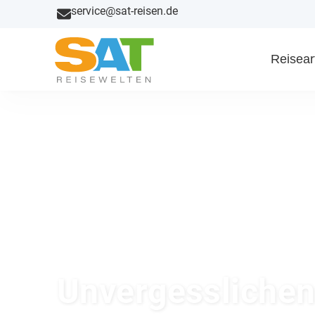
service@sat-reisen.de
Reisear
Unvergesslichen