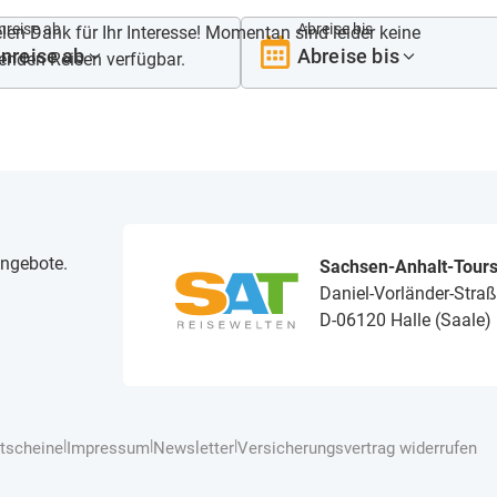
nreise ab
Abreise bis
en Dank für Ihr Interesse! Momentan sind leider keine
nreise ab
Abreise bis
enden Reisen verfügbar.
angebote.
Sachsen-Anhalt-Tour
Daniel-Vorländer-Straß
D-06120 Halle (Saale)
|
|
|
tscheine
Impressum
Newsletter
Versicherungsvertrag widerrufen