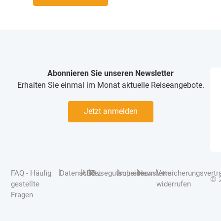
Abonnieren Sie unseren Newsletter
Erhalten Sie einmal im Monat aktuelle Reiseangebote.
Jetzt anmelden
|
|
|
|
|
|
FAQ - Häufig
Datenschutz
AGB
Reisegutscheine
Impressum
Newsletter
Versicherungsvertr
© 
gestellte
widerrufen
Fragen