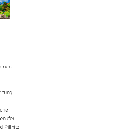
ntrum
eitung
rche
senufer
 Pillnitz