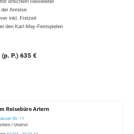
it örtlichem Reiseleiter
 der Anreise
er inkl. Freizeit
bei den Karl-May-Festspielen
 (p. P.) 635 €
im Reisebüro Artern
äuser Str. 11
rtern / Unstrut