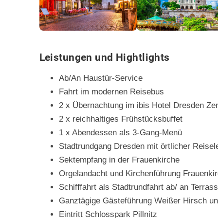
Leistungen und Hightlights
Ab/An Haustür-Service
Fahrt im modernen Reisebus
2 x Übernachtung im ibis Hotel Dresden Ze
2 x reichhaltiges Frühstücksbuffet
1 x Abendessen als 3-Gang-Menü
Stadtrundgang Dresden mit örtlicher Reisel
Sektempfang in der Frauenkirche
Orgelandacht und Kirchenführung Frauenki
Schifffahrt als Stadtrundfahrt ab/ an Terras
Ganztägige Gästeführung Weißer Hirsch und
Eintritt Schlosspark Pillnitz