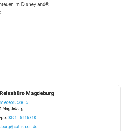
nteuer im Disneyland®
e
 Reisebüro Magdeburg
miedebrücke 15
4 Magdeburg
App:
0391 - 5616310
burg@sat-reisen.de